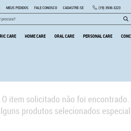
S
MEUS PEDIDOS
FALE CONOSCO
CADASTRE-SE
(19)
3936-3223
RIC CARE
HOME CARE
ORAL CARE
PERSONAL CARE
CONC
O item solicitado não foi encontrado.
lguns produtos selecionados especial